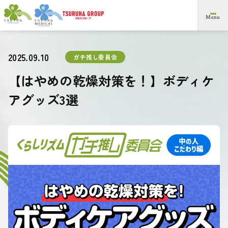
メ
Menu
イ
ン
コ
ン
2025.09.10
ガチ推し委員会
テ
ン
【はやめの乾燥対策を！】ボディケ
ツ
ま
アグッズ3選
で
ス
キ
ッ
プ
す
る