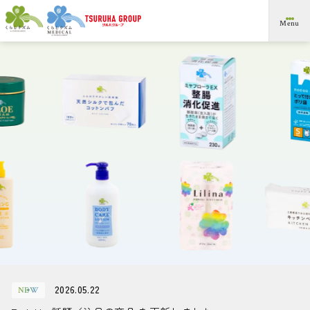
メ
Menu
イ
ン
コ
ン
。
プ
ラ
イ
ベ
ー
ト
ブ
ラ
ン
ド
です
の
ツ
ル
ハ
グ
ル
ー
プ
」は
ム
テ
ン
ツ
ま
で
ス
キ
ッ
プ
す
る
リ
2026.05.22
NEW
ア
リ