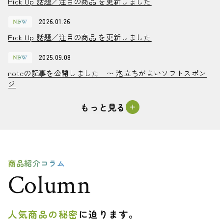
Pick Up 話題／注目の商品 を更新しました
Pick Up 話題／注目の商品 を更新しました
イ
記
ー
コ
事
ス
2026.01.26
NEW
ン
日
Pick Up 話題／注目の商品 を更新しました
Pick Up 話題／注目の商品 を更新しました
2025.09.08
NEW
noteの記事を公開しました 〜 泡立ちがよいソフトスポン
noteの記事を公開しました 〜 泡立ちがよいソフトスポン
ジ
ジ
もっと見る
商品紹介コラム
Column
人気商品の秘密
に迫ります。