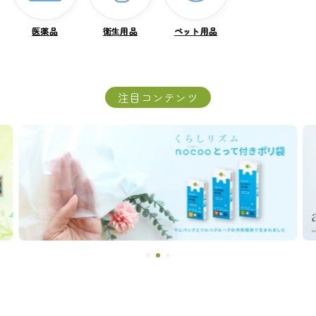
医薬品
医薬品
衛生用品
衛生用品
ペット用品
ペット用品
注目コンテンツ