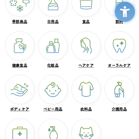
季節商品
季節商品
日用品
日用品
食品
食品
飲料
飲料
健康食品
健康食品
化粧品
化粧品
ヘアケア
ヘアケア
オーラルケア
オーラルケア
ボディケア
ボディケア
ベビー用品
ベビー用品
衣料品
衣料品
介護用品
介護用品