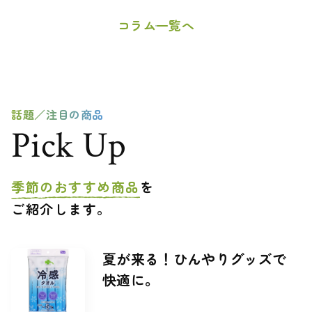
コラム一覧へ
話題／注目の商品
Pick Up
季節のおすすめ商品
を
ご紹介します。
商
夏が来る！ひんやりグッズで
紹
商
品
快適に。
介
品
画
文
名
像