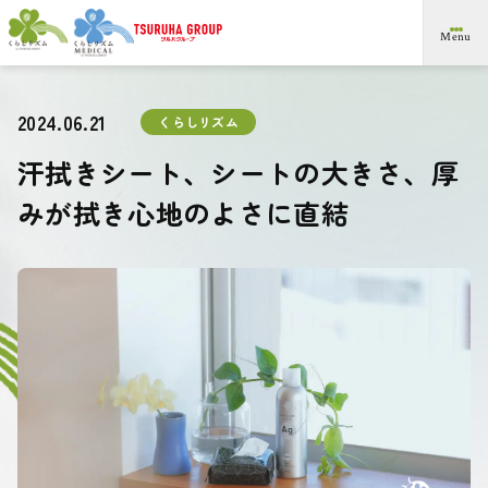
メ
Menu
イ
ン
コ
ン
2024.06.21
くらしリズム
テ
ン
汗拭きシート、シートの大きさ、厚
ツ
ま
みが拭き心地のよさに直結
で
ス
キ
ッ
プ
す
る