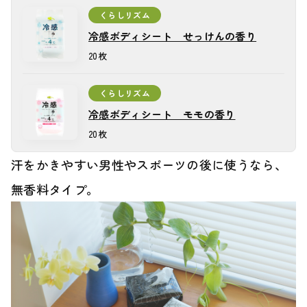
くらしリズム
冷感ボディシート せっけんの香り
冷感ボディシート せっけんの香り
20枚
くらしリズム
冷感ボディシート モモの香り
冷感ボディシート モモの香り
20枚
汗をかきやすい男性やスポーツの後に使うなら、
無香料タイプ。