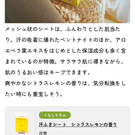
メッシュ状のシートは、ふんわりとした肌当た
り。汗の吸着に優れたベントナイトのほか、アロ
エベラ葉エキスをはじめとした保湿成分も多く含
まれているのが特徴。サラサラ肌に導きながら、
肌のうるおい感はキープできます。
爽やかなシトラスレモンの香りは、気分転換をし
たい時にも重宝しそう。
くらしリズム
汗ふきシート シトラスレモンの香り
汗ふきシート シトラスレモンの香り
20枚