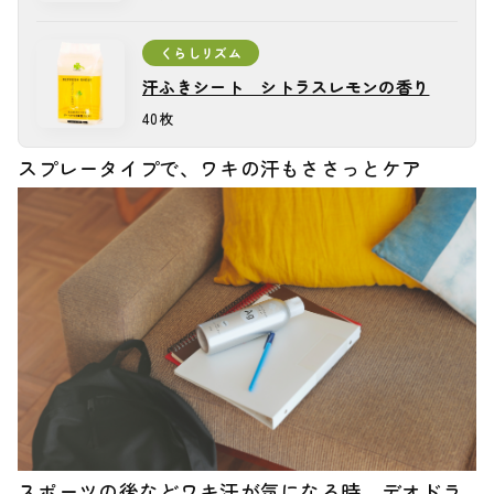
くらしリズム
汗ふきシート シトラスレモンの香り
汗ふきシート シトラスレモンの香り
40枚
スプレータイプで、ワキの汗もささっとケア
スポーツの後などワキ汗が気になる時、デオドラ