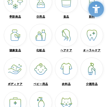
季節商品
季節商品
日用品
日用品
食品
食品
飲料
飲料
健康食品
健康食品
化粧品
化粧品
ヘアケア
ヘアケア
オーラルケア
オーラルケア
ボディケア
ボディケア
ベビー用品
ベビー用品
衣料品
衣料品
介護用品
介護用品