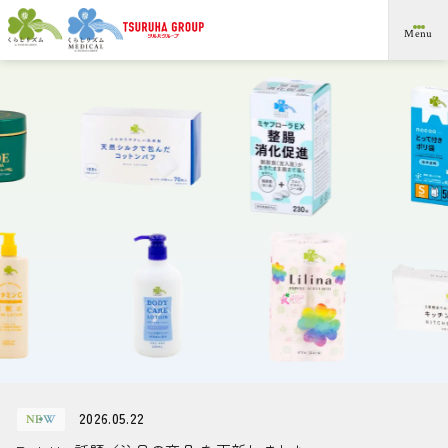
メ
Menu
イ
ン
コ
ン
。
プ
ラ
イ
ベ
ー
ト
ブ
ラ
ン
ド
です
の
ツ
ル
ハ
グ
ル
ー
プ
」は
ム
テ
ン
ツ
ま
で
ス
キ
ッ
プ
す
る
リ
2026.05.22
NEW
ア
リ