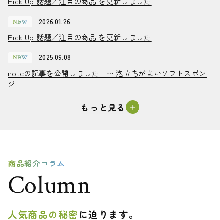
Pick Up 話題／注目の商品 を更新しました
Pick Up 話題／注目の商品 を更新しました
イ
記
ー
コ
事
ス
2026.01.26
NEW
ン
日
Pick Up 話題／注目の商品 を更新しました
Pick Up 話題／注目の商品 を更新しました
2025.09.08
NEW
noteの記事を公開しました 〜 泡立ちがよいソフトスポン
noteの記事を公開しました 〜 泡立ちがよいソフトスポン
ジ
ジ
もっと見る
商品紹介コラム
Column
人気商品の秘密
に迫ります。