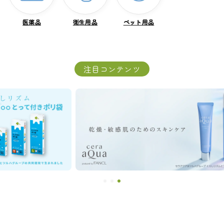
医薬品
医薬品
衛生用品
衛生用品
ペット用品
ペット用品
注目コンテンツ