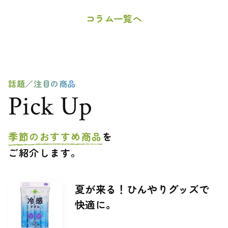
コラム一覧へ
話題／注目の商品
Pick Up
季節のおすすめ商品
を
ご紹介します。
商
夏が来る！ひんやりグッズで
紹
商
品
快適に。
介
品
画
文
名
像